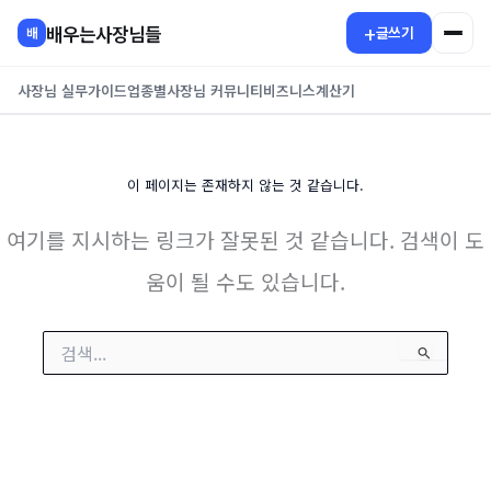
콘
+
배우는사장님들
글쓰기
배
텐
츠
사장님 실무가이드
업종별
사장님 커뮤니티
비즈니스
계산기
로
건
너
뛰
이 페이지는 존재하지 않는 것 같습니다.
기
여기를 지시하는 링크가 잘못된 것 같습니다. 검색이 도
움이 될 수도 있습니다.
검
색
대
상