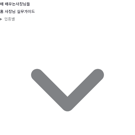
콘
배
배우는사장님들
텐
홈
사장님 실무가이드
츠
업종별
로
건
너
뛰
기