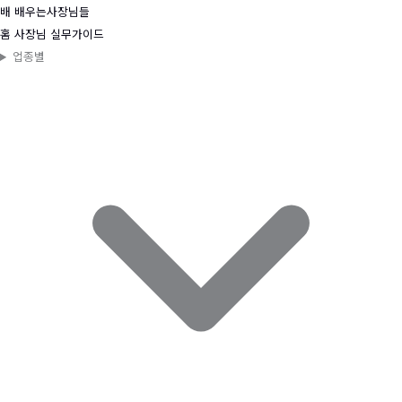
콘
배
배우는사장님들
텐
홈
사장님 실무가이드
츠
업종별
로
건
너
뛰
기