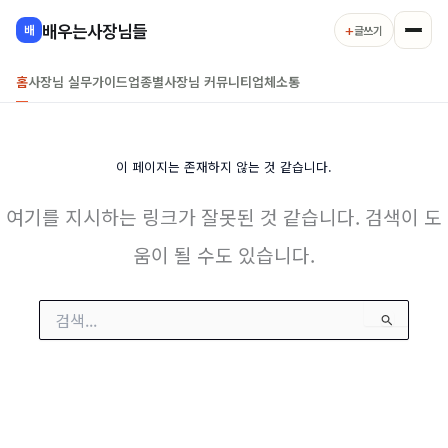
콘
배우는사장님들
+
배
글쓰기
텐
츠
홈
사장님 실무가이드
업종별
사장님 커뮤니티
업체소통
로
건
너
뛰
이 페이지는 존재하지 않는 것 같습니다.
기
여기를 지시하는 링크가 잘못된 것 같습니다. 검색이 도
움이 될 수도 있습니다.
검
색
대
상