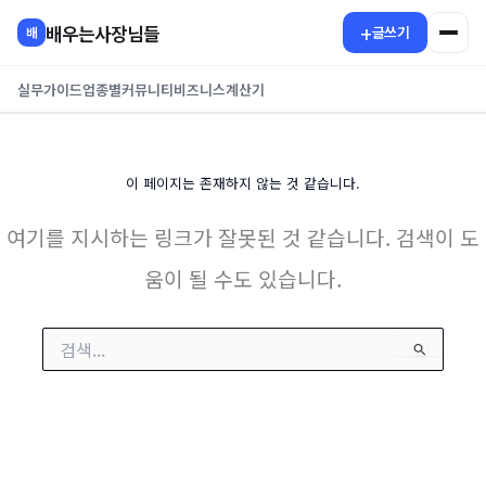
콘
+
배우는사장님들
글쓰기
배
텐
츠
실무가이드
업종별
커뮤니티
비즈니스
계산기
로
건
너
뛰
이 페이지는 존재하지 않는 것 같습니다.
기
여기를 지시하는 링크가 잘못된 것 같습니다. 검색이 도
움이 될 수도 있습니다.
검
색
대
상