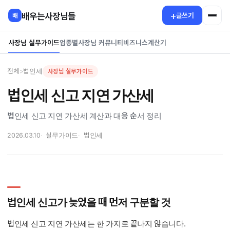
콘
+
배우는사장님들
글쓰기
배
텐
츠
사장님 실무가이드
업종별
사장님 커뮤니티
비즈니스
계산기
로
건
너
전체
>
법인세
사장님 실무가이드
뛰
법인세 신고 지연 가산세
기
법인세 신고 지연 가산세 계산과 대응 순서 정리
2026.03.10
실무가이드
법인세
법인세 신고가 늦었을 때 먼저 구분할 것
법인세 신고 지연 가산세는 한 가지로 끝나지 않습니다.