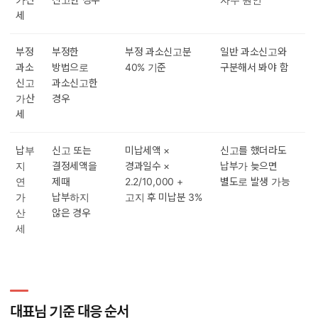
세
부정
부정한
부정 과소신고분
일반 과소신고와
과소
방법으로
40% 기준
구분해서 봐야 함
신고
과소신고한
가산
경우
세
납부
신고 또는
미납세액 ×
신고를 했더라도
지
결정세액을
경과일수 ×
납부가 늦으면
연
제때
2.2/10,000 +
별도로 발생 가능
가
납부하지
고지 후 미납분 3%
산
않은 경우
세
대표님 기준 대응 순서