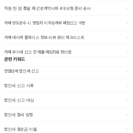
›
직원 한 명 뽑을 때 근로계약서와 4대보험 준비 순서
›
카페 양도양수 시 영업자 지위승계와 폐업신고 구분
›
카페 네이버 플레이스 정보·리뷰 관리 체크리스트
›
카페 부가세 신고 전 매출·매입자료 정리법
관련 키워드
›
연결납세 법인세 신고
›
법인세 신고 서류
›
법인세 신고 대상
›
법인세 절세 방법
›
법인세 결손금 이월