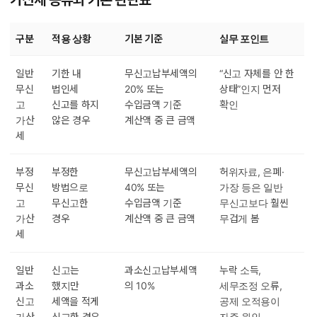
가산세 종류와 기본 판단표
구분
적용 상황
기본 기준
실무 포인트
일반
기한 내
무신고납부세액의
“신고 자체를 안 한
무신
법인세
20% 또는
상태”인지 먼저
고
신고를 하지
수입금액 기준
확인
가산
않은 경우
계산액 중 큰 금액
세
부정
부정한
무신고납부세액의
허위자료, 은폐·
무신
방법으로
40% 또는
가장 등은 일반
고
무신고한
수입금액 기준
무신고보다 훨씬
가산
경우
계산액 중 큰 금액
무겁게 봄
세
일반
신고는
과소신고납부세액
누락 소득,
과소
했지만
의 10%
세무조정 오류,
신고
세액을 적게
공제 오적용이
가산
신고한 경우
자주 원인