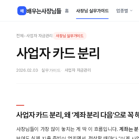
콘
배우는사장님들
홈
사장님 실무가이드
업종별
배
텐
츠
로
전체
>
사업자 자금관리
사장님 실무가이드
건
너
사업자 카드 분리
뛰
기
2026.02.03
실무가이드
사업자 자금관리
사업자 카드 분리, 왜 ‘계좌 분리 다음’으로 꼭 
사장님들이 가장 많이 놓치는 게 딱 이 흐름입니다.
계좌는 분
보여도 실제 지출 증빙이 엉키면서, 정산할 때마다 “이게 사