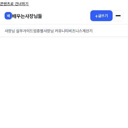
콘텐츠로 건너뛰기
+
배우는사장님들
글쓰기
배
사장님 실무가이드
업종별
사장님 커뮤니티
비즈니스
계산기
배우는사장님들
다시 만나 반가워요
로그인하고 사장님들의 실무 경험과 저장한 활동을 이어서 확인하세요.
*
아이디