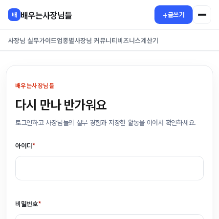
콘
+
배우는사장님들
글쓰기
배
텐
츠
사장님 실무가이드
업종별
사장님 커뮤니티
비즈니스
계산기
로
건
너
뛰
배우는사장님들
기
다시 만나 반가워요
로그인하고 사장님들의 실무 경험과 저장한 활동을 이어서 확인하세요.
아이디
*
비밀번호
*