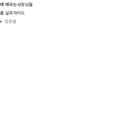
콘
배
배우는사장님들
텐
홈
실무가이드
츠
업종별
로
건
너
뛰
기